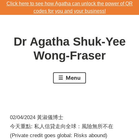
Click here to see how Agatha can unlock the power of QR
Skip
codes for you and your business!
to
Download Agatha's Annual Blog 2023
content
Click here to see how Agatha can unlock the power of QR
Dr Agatha Shuk-Yee
codes for you and your business!
Wong-Fraser
Menu
02/04/2024 黃淑儀博士
今天重點: 私人信貸走向全球：風險無所不在
(Private credit goes global: Risks abound)