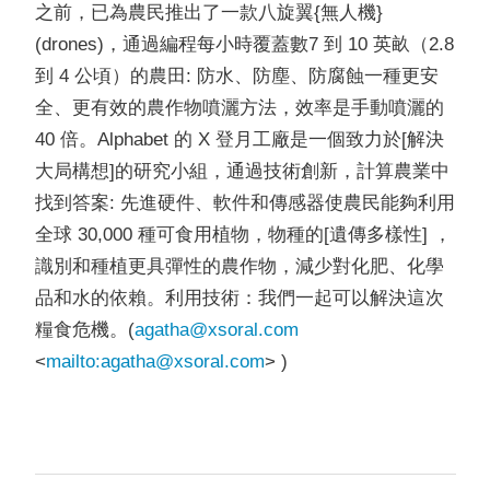
之前，已為農民推出了一款八旋翼{無人機}
(drones)，通過編程每小時覆蓋數7 到 10 英畝（2.8
到 4 公頃）的農田: 防水、防塵、防腐蝕一種更安
全、更有效的農作物噴灑方法，效率是手動噴灑的
40 倍。Alphabet 的 X 登月工廠是一個致力於[解決
大局構想]的研究小組，通過技術創新，計算農業中
找到答案: 先進硬件、軟件和傳感器使農民能夠利用
全球 30,000 種可食用植物，物種的[遺傳多樣性] ，
識別和種植更具彈性的農作物，減少對化肥、化學
品和水的依賴。利用技術：我們一起可以解決這次
糧食危機。(
agatha@xsoral.com
<
mailto:
agatha@xsoral.com
> )