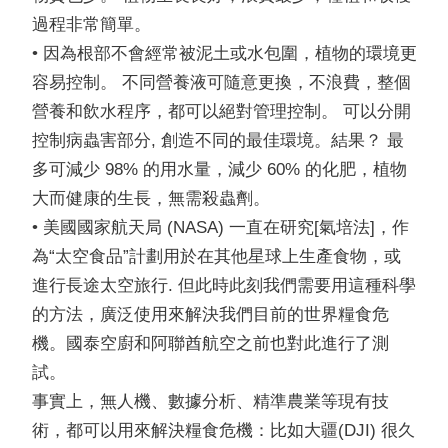
過程非常簡單。
• 因為根部不會經常被泥土或水包圍，植物的環境更
容易控制。 不同營養液可隨意更換，不浪費，整個
營養和飲水程序，都可以絕對管理控制。 可以分開
控制病蟲害部分, 創造不同的最佳環境。結果？ 最
多可減少 98% 的用水量，減少 60% 的化肥，植物
大而健康的生長，無需殺蟲劑。
• 美國國家航天局 (NASA) 一直在研究[氣培法]，作
為“太空食品”計劃用於在其他星球上生產食物，或
進行長途太空旅行. 但此時此刻我們需要用這種科學
的方法，廣泛使用來解決我們目前的世界糧食危
機。國泰空廚和阿聯酋航空之前也對此進行了測
試。
事實上，無人機、數據分析、精準農業等現有技
術，都可以用來解決糧食危機：比如大疆(DJI) 很久