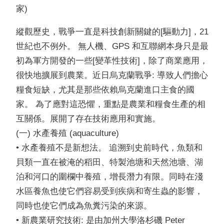
家)
縱觀歷史，戰爭一直是科技創新關鍵的[驅動力]，21
世紀也不例外。 無人機、GPS 和互聯網本身只是最
初為軍方開發的一些[變革性技術]，除了商業應用，
很快地擴展到農業。近日烏克蘭戰爭: 導致人們擔心
糧食短缺，尤其是那些依賴烏克蘭進口主食的國
家。 為了應對這恐懼，重點是農業和糧食生產的相
互關係。展開了存在技術應用和實施。
(一) 水產養殖 (aquaculture)
• 水產養殖不是新想法。 追溯到史前時代，魚類和
貝類一直在被淹的稻田、特製池塘和天然池塘、湖
泊和河口的圍欄中養殖，增長潛力有限。同時在淺
水區養魚也使它們容易受到疾病和寄生蟲的影響，
同時也使它們成為魚糞污染的來源。
• 新農業研究技術: 是由加州大學洛杉磯 Peter