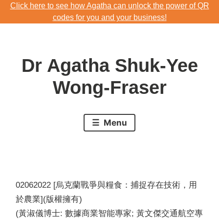
Click here to see how Agatha can unlock the power of QR
Skip
codes for you and your business!
to
Download Agatha's Annual Blog 2023
content
Click here to see how Agatha can unlock the power of QR
Dr Agatha Shuk-Yee
codes for you and your business!
Wong-Fraser
Menu
02062022 [烏克蘭戰爭與糧食：捕捉存在技術，用
於農業](版權擁有)
(黃淑儀博士: 數據商業智能專家; 黃文傑交通航空專