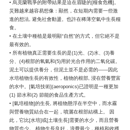
• 烏克蘭戰爭的附帶結果是迫在眉睫的[糧食危機]。
災難越來越容易想像：顯然，在短期內需要一些激
進的想法, 避免社會動盪。也許在稀薄空氣中生長糧
食。
• 在土壤中種植是最明顯“自然”的方式，但它絕不是
最有效的。
• 所有植物真正需要生長的是(1)光、(2)水、(3)養
分、(4)根部的氧氣和(5)用於光合作用的二氧化碳。
泥土可以提供養分，但泥土並不是必需的——因此
水培植物生長的有效性，植物的根部, 浸在營養豐富
的水中。[氣培技術](aeroponics)已證明是一種更加
(1) 節水和(2) 節能的食品生產方式。
• [氣培植物]的生長, 將植物懸浮在半空中，而水霧
與營養物質結合在一起，噴灑在根部結構上。 因
此，它比[水培]或[土壤生長]需要的水少，而且營養
物質也少。 植物生長良好，浪費最少，種植和收穫