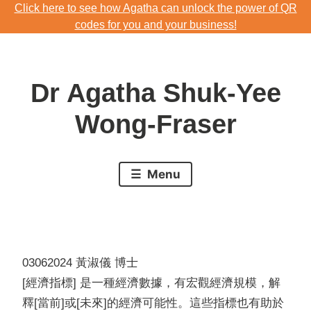
Click here to see how Agatha can unlock the power of QR
Skip
codes for you and your business!
to
Download Agatha's Annual Blog 2023
content
Click here to see how Agatha can unlock the power of QR
Dr Agatha Shuk-Yee
codes for you and your business!
Wong-Fraser
Menu
03062024 黃淑儀 博士
[經濟指標] 是一種經濟數據，有宏觀經濟規模，解
釋[當前]或[未來]的經濟可能性。這些指標也有助於