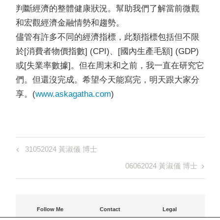
判斷經濟的整體健康狀況。幫助我們了解當前微觀
和宏觀經濟金融情勢和趨勢。
儘管有許多不同的經濟指標，此類指標包括但不限
於[消費者物價指數] (CPI)、[國內生產毛額] (GDP)
或[失業率數據]。但在周末和之前，我一直在研究它
們。但還沒完成。希望今天能寫完，明天跟大家分
享。(
www.askagatha.com
)
Post
Previous
31052024 黃淑儀 博士
navigation
Post
Next
06062024 黃淑儀 博士
Post
Follow Me
Contact
Legal