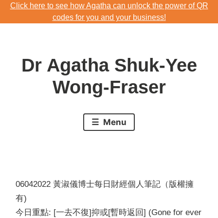
Click here to see how Agatha can unlock the power of QR
Skip
codes for you and your business!
to
Download Agatha's Annual Blog 2023
content
Click here to see how Agatha can unlock the power of QR
Dr Agatha Shuk-Yee
codes for you and your business!
Wong-Fraser
Menu
06042022 黃淑儀博士每日財經個人筆記（版權擁
有)
今日重點: [一去不復]抑或[暫時返回] (Gone for ever