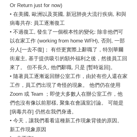
Or Return just for now)
• 在美國, 歐洲以及英國, 新冠肺炎大流行疾病, 和與
病毒共存: 員工逐漸復工
• 不過復工, 發生了一個根本性的變化: 除非他們可
以在家工作 (working from home WFH), 否則, 一部
分人[一去不復]； 有些更實際上辭職了，特別華爾
街雇主, 基于提供吸引的額外福利之後，然後員工回
來了。 但不長久, 他們辭職, 只是 [暫時返回]。
• 隨著員工逐漸返回辦公室工作，由於有些人還在家
工作，員工們出現了奇怪的現象。
他們仍在使用
Zoom 或 Team ；即使大多數人在辦公室工作，他
們也沒有像以前那樣, 聚集在會議室討論。 可能是
[病毒共存] 仍然在我們身邊。
• 今天，讓我們看看這種新工作現象背後的原因。
新工作現象原因