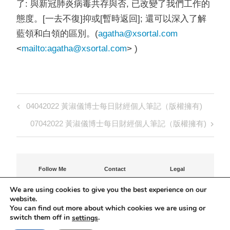
了: 與新冠肺炎病毒共存與否, 已改變了我們工作的
態度。[一去不復]抑或[暫時返回]; 還可以深入了解
藍領和白領的區別。(
agatha@xsortal.com
<
mailto:
agatha@xsortal.com
> )
Post
Previous
04042022 黃淑儀博士每日財經個人筆記（版權擁有)
navigation
Post
Next
07042022 黃淑儀博士每日財經個人筆記（版權擁有)
Post
Follow Me
Contact
Legal
Contact Agatha
Privacy Policy
We are using cookies to give you the best experience on our
Terms of Use
website.
You can find out more about which cookies we are using or
©Agatha Shuk-Yee Wong-Fraser 2023
switch them off in
.
settings