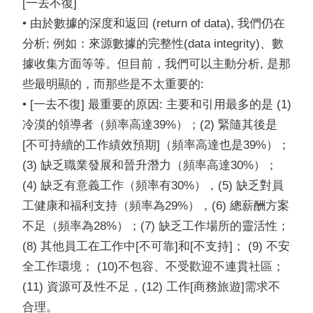
[一去不復]
• 由於數據的深度和返回 (return of data), 我們仍在
分析; 例如：來源數據的完整性(data integrity)、數
據收集方面等等。但目前，我們可以主動分析, 是那
些最明顯的，而那些是不太重要的:
• [一去不復] 最重要的原因: 主要和引用最多的是 (1)
冷漠的領導者（頻率高達39%）；(2) 緊隨其後是
[不可持續的工作績效預期]（頻率高達也是39%）；
(3) 缺乏職業發展和晉升潛力（頻率高達30%）；
(4) 缺乏有意義工作（頻率有30%），(5) 缺乏對員
工健康和福利支持（頻率為29%），(6) 總薪酬方案
不足（頻率為28%）；(7) 缺乏工作場所的靈活性；
(8) 其他員工在工作中[不可靠]和[不支持]； (9) 不安
全工作環境； (10)不包容、不受歡迎不連貫社區；
(11) 資源可及性不足，(12) 工作[商務旅遊]需求不
合理。