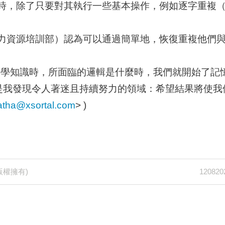
識時，除了只要對其執行一些基本操作，例如逐字重複
人力資源培訓部）認為可以通過簡單地，恢復重複他們
所學知識時，所面臨的邏輯是什麼時，我們就開始了記
是我發現令人著迷且持續努力的領域：希望結果將使我
atha@xsortal.com
> )
Next
版權擁有)
1208
Post