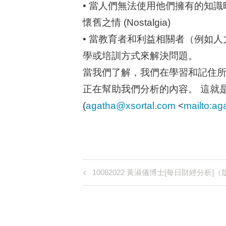
• 當人們無法使用他們擁有的知
懷舊之情 (Nostalgia)
• 當教育者和利益相關者（例如
學或培訓方式來解決問題。
當我們了解，我們在學習和記住
正在幫助我們分析的內容。 這就
(
agatha@xsortal.com
<
mailto:
ag
Post
Previous
10082022 黃淑儀博士[每日財經分析]（
Post
navigation