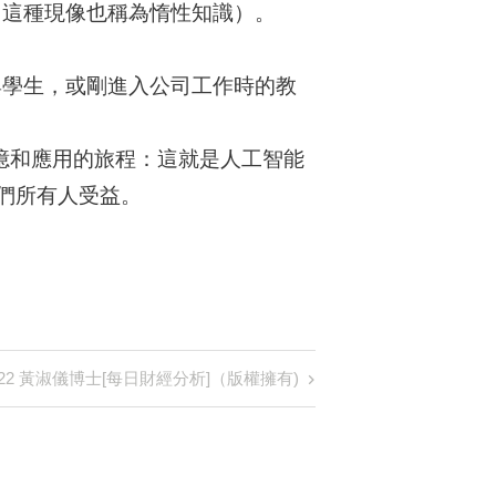
（這種現像也稱為惰性知識）。
與學生，或剛進入公司工作時的教
憶和應用的旅程：這就是人工智能
們所有人受益。
2022 黃淑儀博士[每日財經分析]（版權擁有)