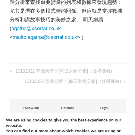
歸分析來查找重要變量的列表和數據來發現趨勢：
尤其是潛在多個模式時的關係。但這就是掌握數據
分析和講故事技巧的美妙之處。 明天繼續。
(
agatha@xsortal.co.uk
<
mailto:
agatha@xsortal.co.uk
> )
Post
Previous
10102022 黃淑儀博士[每日財經分析]（版權擁有)
navigation
Post
Next
12102022 黃淑儀博士[每日財經分析]（版權擁有)
Post
Follow Me
Contact
Legal
Contact Agatha
Privacy Policy
We are using cookies to give you the best experience on our
Terms of Use
website.
You can find out more about which cookies we are using or
©Agatha Shuk-Yee Wong-Fraser 2023