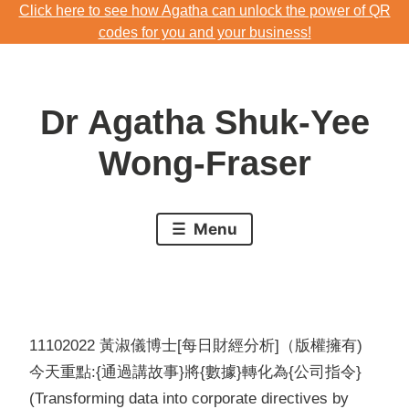
Click here to see how Agatha can unlock the power of QR
Skip
codes for you and your business!
to
Download Agatha's Annual Blog 2023
content
Click here to see how Agatha can unlock the power of QR
Dr Agatha Shuk-Yee
codes for you and your business!
Wong-Fraser
Menu
11102022 黃淑儀博士[每日財經分析]（版權擁有)
今天重點:{通過講故事}將{數據}轉化為{公司指令}
(Transforming data into corporate directives by