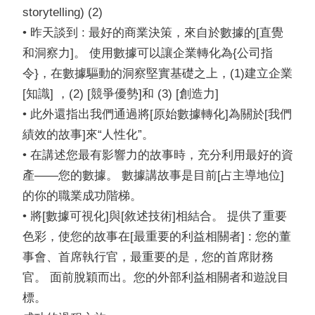
storytelling) (2)
• 昨天談到 : 最好的商業決策，來自於數據的[直覺
和洞察力]。 使用數據可以讓企業轉化為{公司指
令}，在數據驅動的洞察堅實基礎之上，(1)建立企業
[知識] ，(2) [競爭優勢]和 (3) [創造力]
• 此外還指出我們通過將[原始數據轉化]為關於[我們
績效的故事]來“人性化”。
• 在講述您最有影響力的故事時，充分利用最好的資
產——您的數據。
數據講故事是目前[占主導地位]
的你的職業成功階梯。
• 將[數據可視化]與[敘述技術]相結合。 提供了重要
色彩，使您的故事在[最重要的利益相關者] : 您的董
事會、首席執行官，最重要的是，您的首席財務
官。 面前脫穎而出。您的外部利益相關者和遊說目
標。