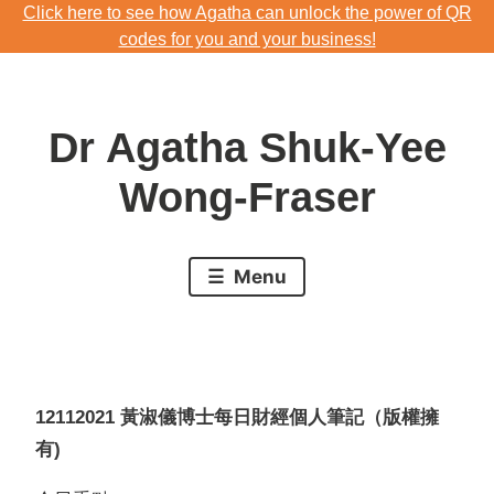
Click here to see how Agatha can unlock the power of QR
Skip
codes for you and your business!
to
Download Agatha's Annual Blog 2023
content
Click here to see how Agatha can unlock the power of QR
Dr Agatha Shuk-Yee
codes for you and your business!
Wong-Fraser
Menu
12112021
黃淑儀博士每日財經個人筆記（版權擁
有
)