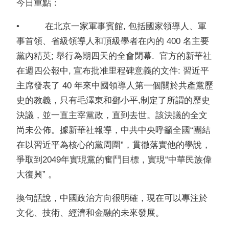
今日重點：
• 在北京一家軍事賓館, 包括國家領導人、軍
事首領、省級領導人和頂級學者在內的 400 名主要
黨內精英; 舉行為期四天的全會閉幕. 官方的新華社
在週四公報中, 宣布批准里程碑意義的文件: 習近平
主席發表了 40 年來中國領導人第一個關於共產黨歷
史的教義，只有毛澤東和鄧小平,制定了所謂的歷史
決議，並一直主宰黨政，直到去世。該決議的全文
尚未公佈。據新華社報導，中共中央呼籲全國“團結
在以習近平為核心的黨周圍”，貫徹落實他的學說，
爭取到2049年實現黨的奮鬥目標，實現“中華民族偉
大復興”
。
換句話說，中國政治方向很明確，現在可以專注於
文化、技術、經濟和金融的未來發展。