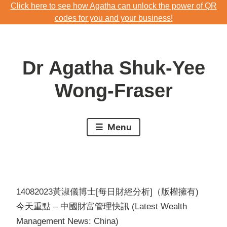
Click here to see how Agatha can unlock the power of QR
Skip
codes for you and your business!
to
Download Agatha's Annual Blog 2023
content
Click here to see how Agatha can unlock the power of QR
Dr Agatha Shuk-Yee
codes for you and your business!
Wong-Fraser
Menu
14082023黃淑儀博士[每日財經分析]（版權擁有)
今天重點 – 中國財富管理快訊 (Latest Wealth
Management News: China)