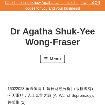
Click here to see how Agatha can unlock the power of QR
Skip
codes for you and your business!
to
Download Agatha's Annual Blog 2023
content
Click here to see how Agatha can unlock the power of QR
Dr Agatha Shuk-Yee
codes for you and your business!
Wong-Fraser
Menu
16022023 黃淑儀博士[每日財經分析]（版權擁有)
今天重點：人工智能之戰 (AI War of Supremacy):
數據集 (2)