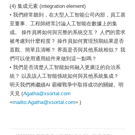
(4) 集成元素 (integration element)
• 我們經常聽到，在大型人工智能公司內部，員工甚
至董事、工程師經常討論人工智能在數據上的集
成。 操作員將如何與完整的系統交互？ 人們的需求
被考慮到什麼程度？ 操作員如何實現預期結果是否
直觀、簡單且清晰？ 界面是否與其他系統相似？ 我
們可以使用通用組件來做到這一點嗎？
• 我們是否清楚人工智能如何融入更廣泛的自治系
統？ 以及該人工智能係統如何與其他系統集成？
明天我們將繼續AI 霸權戰爭中取得成功的關鍵。明
天見 (
Agatha@xsortal.com
<
mailto:
Agatha@xsortal.com
> )
Post