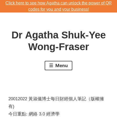
Click here to see how Agatha can unlock the power of QR
Skip
codes for you and your business!
to
Download Agatha's Annual Blog 2023
content
Click here to see how Agatha can unlock the power of QR
Dr Agatha Shuk-Yee
codes for you and your business!
Wong-Fraser
Menu
20012022 黃淑儀博士每日財經個人筆記（版權擁
有)
今日重點: 網絡 3.0 經濟學