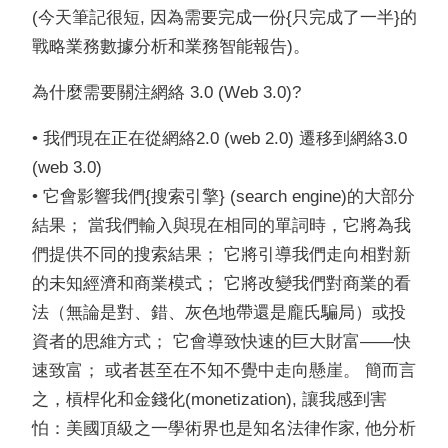
(今天筆記很短, 因為需要完成一份{只完成了一半}的
戰略業務數據分析和業務智能報告)。
為什麼需要關注網絡 3.0 (Web 3.0)?
• 我們現在正在從網絡2.0 (web 2.0) 遷移到網絡3.0
(web 3.0)
• 它會影響我們{搜索引擎} (search engine)的大部分
結果； 當我們輸入與現在相同的單詞時，它將為我
們提供不同的搜索結果； 它將引導我們走向相對新
的未知經濟和商業模式； 它將改變我們對商業的看
法（無論是對、錯、灰色地帶還是龐氏騙局）或投
資者的思維方式；
它會導致快速的巨大財富——快
速致富； 或者甚至在不知不覺中走向懸崖。 簡而言
之，槓桿化和金錢化(monetization), 讓我感到害
怕：美國頂級之一學術界也是知名法律作家, 他分析