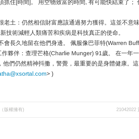
抓住[時間]。 用空物致富的時間, 有可能快結束了；
我很老土：仍然相信財富應該通過努力獲得。這並不意味
用新技術減輕人類痛苦和疾病是科技真正的使命。
長久地留在他們身邊。 佩服像巴菲特(Warren Buff
伴：查理芒格(Charlie Munger) 91歲。 在
y)股東大會上，他們仍然精神抖擻，警覺，最重要的是身體健
atha@xsortal.com
> )
Next
記（版權擁有)
210420
Post