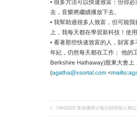
• 很多方法可以快速致富：但你必須
去，音樂將繼續播放下去。
• 我幫助過很多人致富，但可能
上，我每天都在學習新科技！使
• 看著那些快速致富的人，財富多不會
年紀，仍然每天都在工作； 他的工作夥
Berkshire Hathawa
(
agatha@xsortal.com
<
mailto:
ag
Post
Previous
14042022 黃淑儀博士每日財經個人筆
Post
navigation