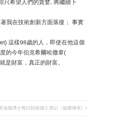
 你只希望人們的貪婪, 將繼續下
著我在技術創新方面落後； 事實
et) 這樣98歲的人，即使在他這個
一年一度的今年伯克希爾哈撒韋(
康。這就是財富，真正的財富。
22 黃淑儀博士每日財經個人筆記（版權擁有)