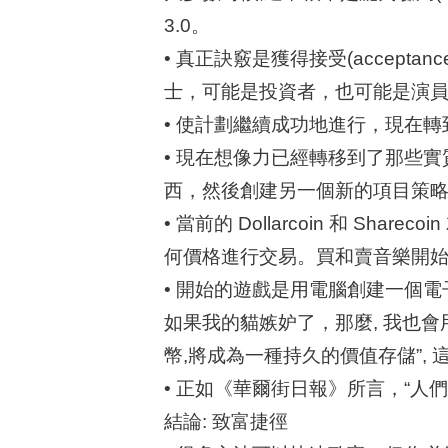
3.0。
• 真正訣竅是獲得接受(accept
士，可能是投資者，也可能是演員
• 使計劃繼續成功地進行，現在轉到
• 現在想像力已經轉移到了那些實
西，然後創建另一個新的項目策
• 當前的 Dollarcoin 和 S
何價格進行交易。買和賣音樂開
• 開始的遊戲是用電腦創建一個
如果我的貓嫉妒了，那麼, 我也
幣,將成為一種持久的價值存儲”,
• 正如《華爾街日報》所言，“人
結論: 致富捷徑