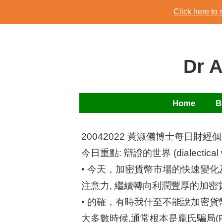
Skip
Click here to
to
Click here to
content
Dr 
Home
B
20042022 黃淑儀博士每日財經
今日重點: 辯證的世界 (dialectical w
• 今天，加密貨幣市場的快速變
注意力, 繼續轉向利潤豐厚的加密
• 的確，有時我什至不能說加密貨幣市
大多數時候,通常根本是龐氏騙局(Po