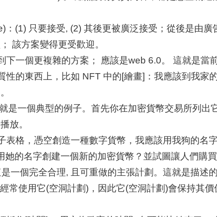
ance)：(1) 只要接受, (2) 其後更被廣泛接受；從
； 該方案變得更受歡迎。
下一個更複雜的方案； 應該是web 6.0。 這就是
質性的東西上，比如 NFT 中的[繪畫]：我應該到我
略。
harecoin 就是一個典型的例子。首先你在加密貨幣交易所列出它
始播放。
電子表格，憑空創造一種數字貨幣，我應該用我狗的名
會用她的名字創建一個新的加密貨幣？並試圖讓人們購
 這是一個完全合理, 且可重做的主張計劃。這就是描述的
們經常使用它(空洞計劃)，因此它(空洞計劃)會保持其價