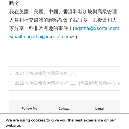
嗎？
我在英國、美國、中國、香港和新加坡與高級管理
人員和社交媒體的經驗教會了我很多。以後會和大
家分享一些非常有趣的事件！(
agatha@xsortal.com
<
mailto:
agatha@xsortal.com
> )
Post
Previous
2022 年施政報告大灣區分析 (一)
navigation
Post
Next
2022 年施政報告大灣區分析 (二): [爭議解決]服務中心
Post
Follow Me
Contact
Legal
Contact Agatha
Privacy Policy
We are using cookies to give you the best experience on our
Terms of Use
website.