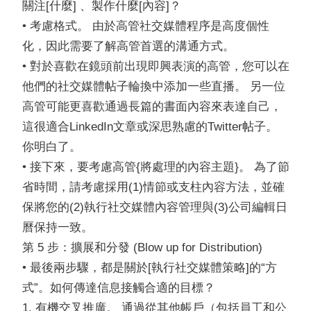
關注[什麼] 、製作什麼[內容]？
• 考慮格式。 由於高管社交媒體程序是高度個性
化，因此需要了解高管首選的溝通方式。
• 對於喜歡在鏡頭前出現即興表演的高管，您可以在
他們的社交媒體帖子輪換中添加一些直播。 另一位
高管可能更喜歡通過長篇的書面內容來表達自己，
這很適合LinkedIn文章或深思熟慮的Twitter帖子。
你明白了。
• 接下來，要考慮高管{將處理的內容主題}。 為了節
省時間，請考慮採用(1)情節或支柱內容方法，並確
保將您的(2)執行社交媒體內容管理與(3)公司編輯日
曆保持一致。
第 5 步：擴展和分發 (Blow up for Distribution)
• 最後兩步驟，都是關於[執行社交媒體策略]的“方
式”。如何傳達信息接觸合適的目標？
1. 有機交叉推廣。 通過從其他帳戶（包括員工和公