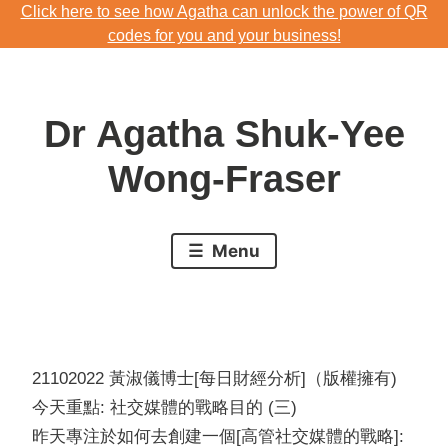
Click here to see how Agatha can unlock the power of QR
Skip
codes for you and your business!
to
Download Agatha's Annual Blog 2023
content
Click here to see how Agatha can unlock the power of QR
Dr Agatha Shuk-Yee
codes for you and your business!
Wong-Fraser
Menu
21102022 黃淑儀博士[每日財經分析]（版權擁有)
今天重點: 社交媒體的戰略目的 (三)
昨天專注於如何去創建一個[高管社交媒體的戰略]: