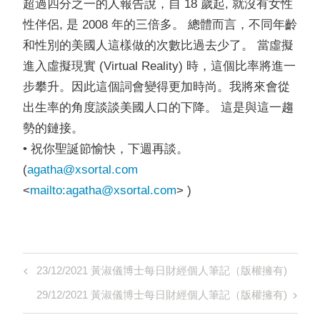
超過四分之一的人報告說，自 18 歲起, 就沒有女性
性伴侶, 是 2008 年的三倍多。 總體而言，不同年齡
和性別的美國人這樣做的次數比過去少了。 當虛擬
進入虛擬現實 (Virtual Reality) 時，這個比率將進一
步攀升。因此這個詞會變得更加時尚。我將來會從
出生率的角度談談美國人口的下降。 這是與這一趨
勢的鏈接。
• 祝你聖誕節愉快，下週再談。
(
agatha@xsortal.com
<
mailto:
agatha@xsortal.com
> )
Post
Previous
23/12/2021 黃淑儀博士每日財經個人筆記（版權擁有)
navigation
Post
Next
29/12/2021 黃淑儀博士每日財經個人筆記（版權擁有)
Post