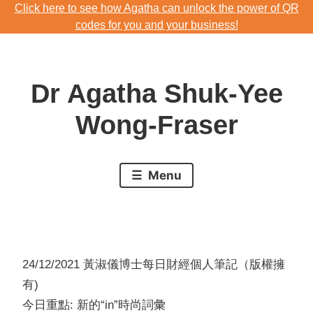
Click here to see how Agatha can unlock the power of QR
Skip
codes for you and your business!
to
Download Agatha's Annual Blog 2023
content
Click here to see how Agatha can unlock the power of QR
Dr Agatha Shuk-Yee
codes for you and your business!
Wong-Fraser
Menu
24/12/2021 黃淑儀博士每日財經個人筆記（版權擁
有)
今日重點: 新的“in”時尚詞彙