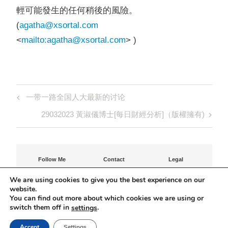
輕可能發生的任何稍後的風險。
(
agatha@xsortal.com
<
mailto:
agatha@xsortal.com
> )
Post
Previous
一带一路全国人大最新的讨论
navigation
Post
Next
29032023 黃淑儀博士[每日財經分析]（版權擁有)
Post
Follow Me
Contact
Legal
Contact Agatha
Privacy Policy
We are using cookies to give you the best experience on our
Terms of Use
website.
You can find out more about which cookies we are using or
©Agatha Shuk-Yee Wong-Fraser 2023
switch them off in
.
settings
Accept
Settings