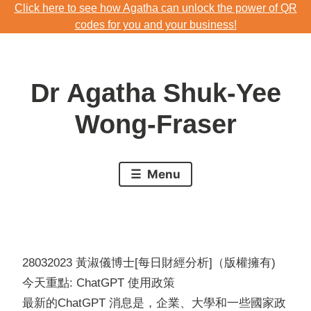
Click here to see how Agatha can unlock the power of QR
Skip
codes for you and your business!
to
Download Agatha's Annual Blog 2023
content
Click here to see how Agatha can unlock the power of QR
Dr Agatha Shuk-Yee
codes for you and your business!
Wong-Fraser
Menu
28032023 黃淑儀博士[每日財經分析]（版權擁有)
今天重點: ChatGPT 使用政策
最新的ChatGPT 消息是，企業、大學和一些國家政